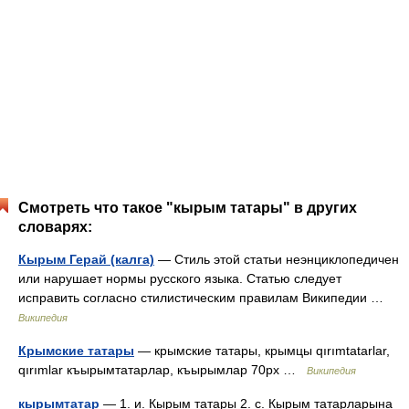
Смотреть что такое "кырым татары" в других
словарях:
Кырым Герай (калга)
— Стиль этой статьи неэнциклопедичен
или нарушает нормы русского языка. Статью следует
исправить согласно стилистическим правилам Википедии …
Википедия
Крымские татары
— крымские татары, крымцы qırımtatarlar,
qırımlar къырымтатарлар, къырымлар 70px …
Википедия
кырымтатар
— 1. и. Кырым татары 2. с. Кырым татарларына