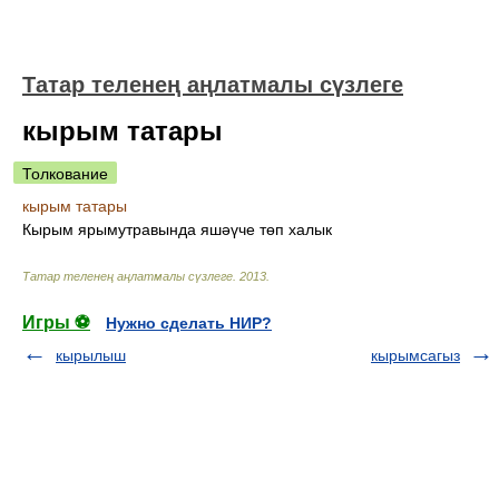
Татар теленең аңлатмалы сүзлеге
кырым татары
Толкование
кырым татары
Кырым ярымутравында яшәүче төп халык
Татар теленең аңлатмалы сүзлеге
.
2013
.
Игры ⚽
Нужно сделать НИР?
кырылыш
кырымсагыз