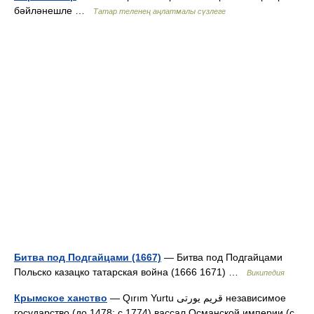
бәйләнешле …
Татар теленең аңлатмалы сүзлеге
Битва под Подгайцами (1667)
— Битва под Подгайцами
Польско казацко татарская война (1666 1671) …
Википедия
Крымское ханство
— Qırım Yurtu قريم يورتى независимое
государство (до 1478; с 1774) вассал Османской империи (с