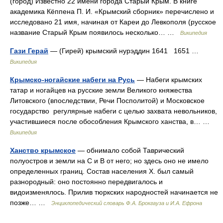
(город) Известно 22 имени города Старый Крым. В книге
академика Кёппена П. И. «Крымский сборник» перечислено и
исследовано 21 имя, начиная от Кареи до Левкополя (русское
название Старый Крым появилось несколько… …
Википедия
Гази Герай
— (Гирей) крымский нурэддин 1641 1651 …
Википедия
Крымско-ногайские набеги на Русь
— Набеги крымских
татар и ногайцев на русские земли Великого княжества
Литовского (впоследствии, Речи Посполитой) и Московское
государство регулярные набеги с целью захвата невольников,
участившиеся после обособления Крымского ханства, в… …
Википедия
Ханство крымское
— обнимало собой Таврический
полуостров и земли на С и В от него; но здесь оно не имело
определенных границ. Состав населения X. был самый
разнородный: оно постоянно передвигалось и
видоизменялось. Прилив тюркских народностей начинается не
позже… …
Энциклопедический словарь Ф.А. Брокгауза и И.А. Ефрона